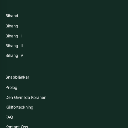
Bihand
Bihang I
Bihang II
Bihang III
Bihang IV
Snabblänkar
Prolog
Den Givmilda Koranen
Källförteckning
FAQ
Kontant Oss