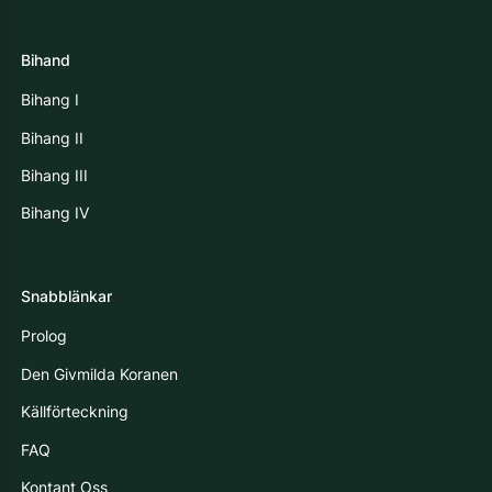
Bihand
Bihang I
Bihang II
Bihang III
Bihang IV
Snabblänkar
Prolog
Den Givmilda Koranen
Källförteckning
FAQ
Kontant Oss