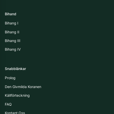
Bihand
Bihang I
Bihang II
Bihang III
Bihang IV
Snabblänkar
Prolog
Den Givmilda Koranen
Källförteckning
FAQ
Kontant Oss