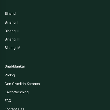
Bihand
Bihang I
Bihang II
Bihang III
Bihang IV
Snabblänkar
Prolog
Den Givmilda Koranen
Källförteckning
FAQ
Kontant Oss