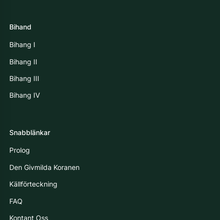
Bihand
Bihang I
Bihang II
Bihang III
Bihang IV
Snabblänkar
Prolog
Den Givmilda Koranen
Källförteckning
FAQ
Kontant Oss