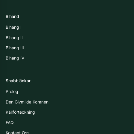
Bihand
Bihang I
Bihang II
Bihang III
Bihang IV
Snabblänkar
Prolog
Den Givmilda Koranen
Källförteckning
FAQ
Kontant Oss