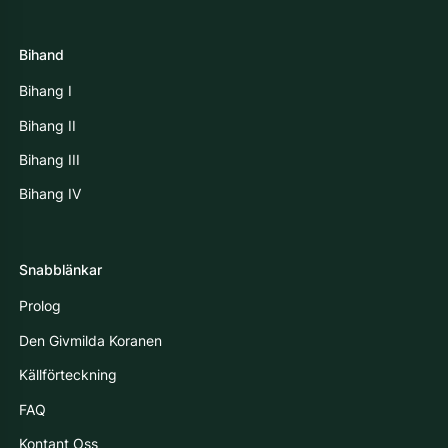
Bihand
Bihang I
Bihang II
Bihang III
Bihang IV
Snabblänkar
Prolog
Den Givmilda Koranen
Källförteckning
FAQ
Kontant Oss