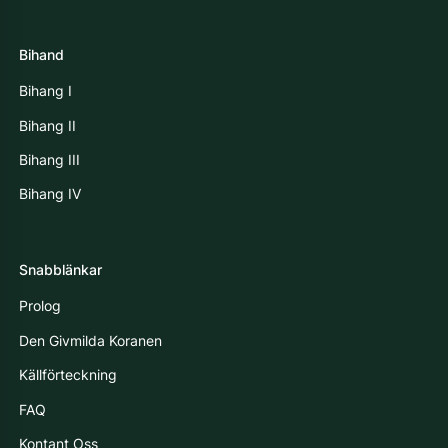
Bihand
Bihang I
Bihang II
Bihang III
Bihang IV
Snabblänkar
Prolog
Den Givmilda Koranen
Källförteckning
FAQ
Kontant Oss