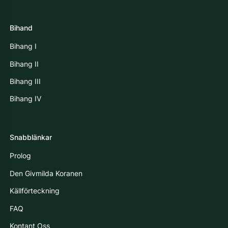
Bihand
Bihang I
Bihang II
Bihang III
Bihang IV
Snabblänkar
Prolog
Den Givmilda Koranen
Källförteckning
FAQ
Kontant Oss