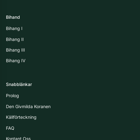
Bihand
Bihang I
Bihang II
Bihang III
Bihang IV
Snabblänkar
Prolog
Den Givmilda Koranen
Källförteckning
FAQ
Kontant Oss