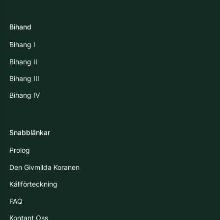
Bihand
Bihang I
Bihang II
Bihang III
Bihang IV
Snabblänkar
Prolog
Den Givmilda Koranen
Källförteckning
FAQ
Kontant Oss