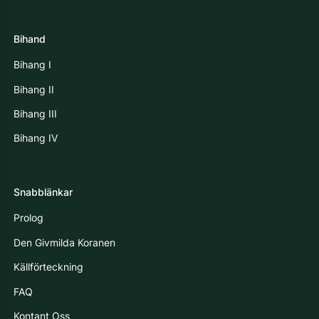
Bihand
Bihang I
Bihang II
Bihang III
Bihang IV
Snabblänkar
Prolog
Den Givmilda Koranen
Källförteckning
FAQ
Kontant Oss